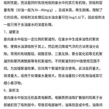
吸附性能，而且能同时有效地吸附废水中的其它有机物，但吸附容
量有限（对油一般为30—80mg/g），且成本高，再生困难，限制了
它的应用。经吸附法处理后出水油含量可在5mg/L以下，因此吸附法
一般只用于含油废水的深度处理。
7、凝聚法
是向废水中投加一定比例的絮凝剂，在废水中生成亲油性的絮状
物，使微水油滴吸附于其上，然后用沉降或气浮的方法将油分去
除。常用的有硫酸铝、硫酸亚铁、三氯化铁、聚合氯化铝等无机絮
凝剂和聚丙烯酰胺等有机絮凝剂，不同絮凝剂的PH值使用范围不
同。为加强絮凝效果，往往两个絮凝剂复合使用。此法投药量大，
排渣量大，适用于处理废水量很大，而含油量较少的乳物油或其它
细小悬浮物。
8、盐析法
是向废水中投加无机盐类电解质。电解质把油珠扩散层的阳离子全
部被赶到了吸附层中，导致双电层破坏，油珠则变成中性，油珠间