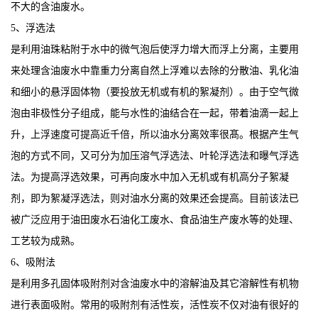
不大的含油废水。
5、浮选法
是利用油珠粘附于水中的微气泡后使浮力增大而浮上分离，主要用
来处理含油废水中靠重力分离自然上浮难以去除的分散油、乳化油
和细小的悬浮固体物（要投放无机或有机的絮凝剂）。由于空气微
泡由非极性分子组成，能与水性的油结合在一起，带着油滴一起上
升，上浮速度可提高近千倍，所以油水分离效率很髙。根据产生气
泡的方式不同，又可分为加压溶气浮选法、叶轮浮选法和曝气浮选
法。为提高浮选效果，可再向废水中加入无机或有机高分子絮凝
剂，即为絮凝浮选法，则对油水分离的效果还会提高。目前该法已
被广泛应用于油田废水石油化工废水、食品油生产废水等的处理、
工艺较为成熟。
6、吸附法
是利用多孔固体吸附剂对含油废水中的溶解油及其它溶解性有机物
进行表面吸附。常用的吸附剂有活性炭，活性炭不仅对油有很好的