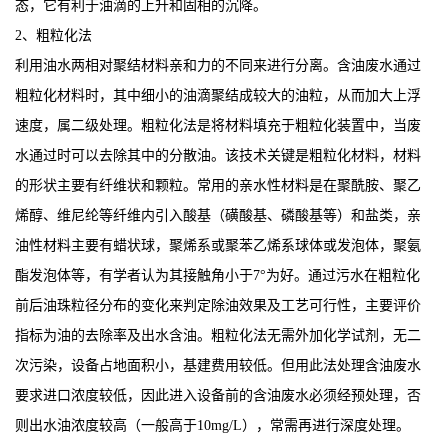
态，它有利于油滴的上升和固相的沉降。
2、粗粒化法
利用油水两相对聚结材料亲和力的不同来进行分离。含油废水通过
粗粒化材料时，其中细小的油滴聚结成较大的油粒，从而加大上浮
速度，属二级处理。粗粒化法是将材料填充于粗粒化装置中，当废
水通过时可以去除其中的分散油。该技术关键是粗粒化材料，材料
的形状主要有纤维状和颗粒。常用的亲水性材料是在聚酰胺、聚乙
烯醇、维尼纶等纤维内引入酸基（磺酸基、磷酸基等）和盐类，亲
油性材料主要有蜡状球，聚烯系或聚苯乙烯系球体或发泡体，聚氨
酯发泡体等，有学者认为其接触角小于7°为好。通过污水在粗粒化
前后油珠粒径分布的变化来判定除油效果及工艺可行性，主要评价
指标为油的去除率及出水含油。粗粒化法无需外加化学试剂，无二
次污染，设备占地面积小，基建费用较低。但用此法处理含油废水
要求进口浓度较低，因此进入设备前的含油废水必须经预处理，否
则出水油浓度较高（一般高于10mg/L），常需再进行深度处理。