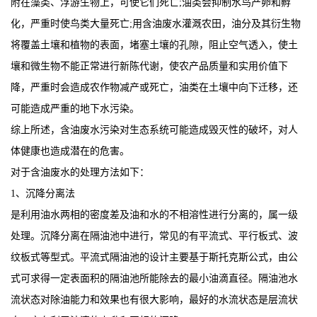
附在藻类、浮游生物上，可使它们死亡;油类会抑制水鸟产卵和孵
化，严重时使鸟类大量死亡;用含油废水灌溉农田，油分及其衍生物
将覆盖土壤和植物的表面，堵塞土壤的孔隙，阻止空气透入，使土
壤和微生物不能正常进行新陈代谢，使农产品质量和实用价值下
降，严重时会造成农作物减产或死亡，油类在土壤中向下迁移，还
可能造成严重的地下水污染。
综上所述，含油废水污染对生态系统可能造成毁灭性的破坏，对人
体健康也造成潜在的危害。
对于含油废水的处理方法如下：
1、沉降分离法
是利用油水两相的密度差及油和水的不相溶性进行分离的，属一级
处理。沉降分离在隔油池中进行，常见的有平流式、平行板式、波
纹板式等型式。平流式隔油池的设计主要基于斯托克斯公式，由公
式可求得一定表面积的隔油池所能除去的最小油滴直径。隔油池水
流状态对除油能力和效果也有很大影响，最好的水流状态是层流状