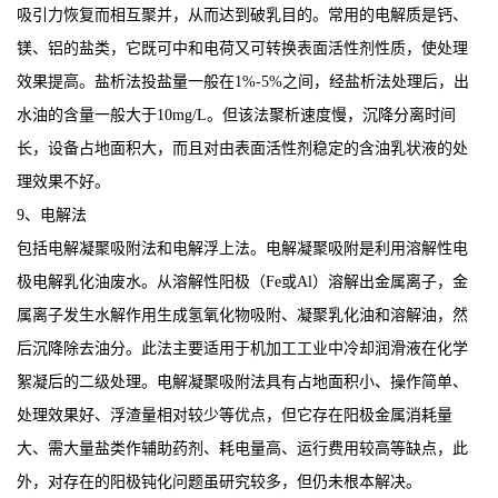
吸引力恢复而相互聚并，从而达到破乳目的。常用的电解质是钙、
镁、铝的盐类，它既可中和电荷又可转换表面活性剂性质，使处理
效果提高。盐析法投盐量一般在1%-5%之间，经盐析法处理后，出
水油的含量一般大于10mg/L。但该法聚析速度慢，沉降分离时间
长，设备占地面积大，而且对由表面活性剂稳定的含油乳状液的处
理效果不好。
9、电解法
包括电解凝聚吸附法和电解浮上法。电解凝聚吸附是利用溶解性电
极电解乳化油废水。从溶解性阳极（Fe或Al）溶解出金属离子，金
属离子发生水解作用生成氢氧化物吸附、凝聚乳化油和溶解油，然
后沉降除去油分。此法主要适用于机加工工业中冷却润滑液在化学
絮凝后的二级处理。电解凝聚吸附法具有占地面积小、操作简单、
处理效果好、浮渣量相对较少等优点，但它存在阳极金属消耗量
大、需大量盐类作辅助药剂、耗电量高、运行费用较高等缺点，此
外，对存在的阳极钝化问题虽研究较多，但仍未根本解决。