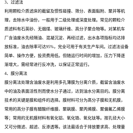
3、过滤法
利用颗粒介质滤床的截留及惯性碰撞、筛分、表面黏附、聚并等机
理，去除水中油份，一般用于二级处理或深度处理。常见的颗粒介
质滤料有石英砂、无烟煤、玻璃纤维、高分子聚合物等。对某机车
厂含油废水先经隔油、混凝沉淀、再经过滤，出水各项指标均达排
放标准，油去除率可达95%，完全可用于有关生产车间。过滤法设备
简单、操作方便，投资费用低。但随运行时间的增加，压力下降逐
渐增大，需经常进行反冲洗，以保证正常运行。
4、膜分离法
膜分离法处理含油废水是利用多孔薄膜为分离介质，截留含油废水
中的油及表面活性剂而使水分子通过，达到油水分离目的。膜分离
技术的关键是膜和组件的选择。膜材料可分为髙分子膜和无机膜，
常用的高分子膜有醋酸纤维膜、聚砜膜、聚丙烯膜、聚偏氟乙烯膜
等；常用的无机膜材料有氧化铝、氧化锆、氧化钛等。按孔径大小
又可分微滤、超滤、反渗透等。该法最适合于排放要求高、处理量