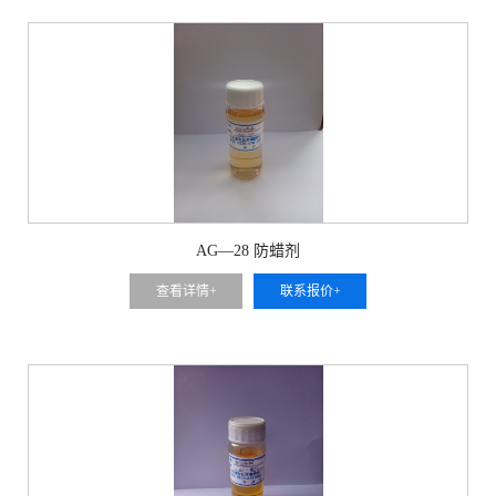
AG—28 防蜡剂
查看详情+
联系报价+