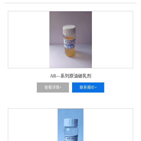
AR—系列原油破乳剂
查看详情+
联系报价+