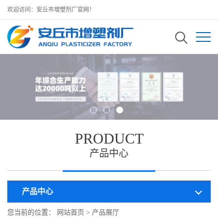
欢迎访问：安丘市增塑剂厂官网！
PRODUCT
产品中心
产品中心
您当前的位置：
网站首页
>
产品展厅