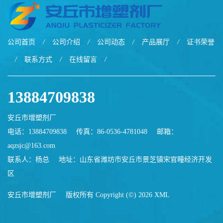
公司首页
/
公司介绍
/
公司动态
/
产品展厅
/
证书荣誉
/
联系方式
/
在线留言
/
13884709838
安丘市增塑剂厂
电话：13884709838
传真：86-0536-4781048
邮箱：
aqzsjc@163.com
联系人：杨总
地址：山东省潍坊市安丘市景芝镇宋官疃经济开发
区
安丘市增塑剂厂
版权所有 Copyright (©) 2026
XML