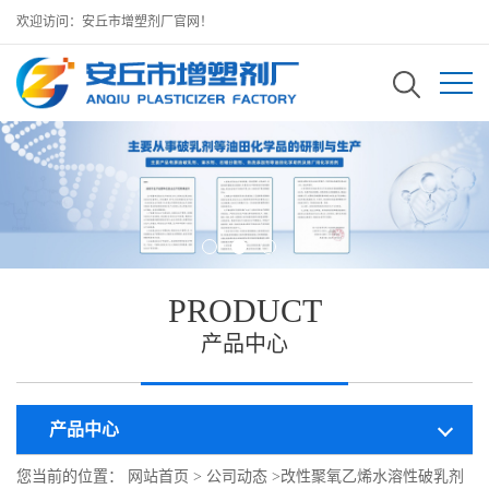
欢迎访问：安丘市增塑剂厂官网！
PRODUCT
产品中心
产品中心
您当前的位置：
网站首页
>
公司动态
>
改性聚氧乙烯水溶性破乳剂