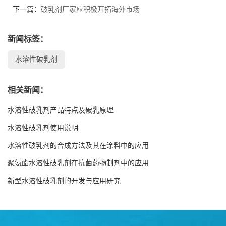
下一篇：
破乳剂厂家应积极开拓海外市场
新闻标签：
水溶性破乳剂
相关新闻：
水溶性破乳剂产品特点及破乳原理
水溶性破乳剂使用说明
水溶性破乳剂的合成方法及其在涂料中的应用
聚氨酯水溶性破乳剂在抗菌药物制剂中的应用
新型水溶性破乳剂的开发与应用研究