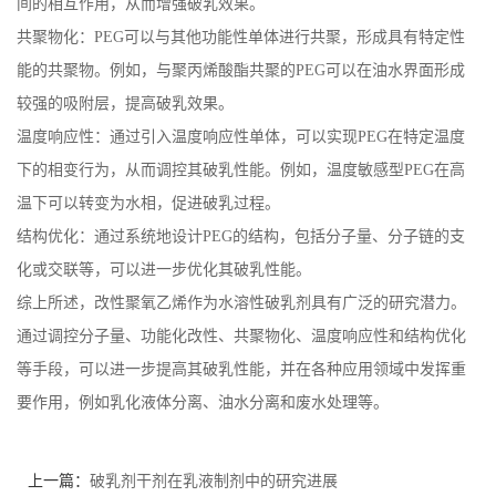
间的相互作用，从而增强破乳效果。
共聚物化：PEG可以与其他功能性单体进行共聚，形成具有特定性
能的共聚物。例如，与聚丙烯酸酯共聚的PEG可以在油水界面形成
较强的吸附层，提高破乳效果。
温度响应性：通过引入温度响应性单体，可以实现PEG在特定温度
下的相变行为，从而调控其破乳性能。例如，温度敏感型PEG在高
温下可以转变为水相，促进破乳过程。
结构优化：通过系统地设计PEG的结构，包括分子量、分子链的支
化或交联等，可以进一步优化其破乳性能。
综上所述，改性聚氧乙烯作为水溶性破乳剂具有广泛的研究潜力。
通过调控分子量、功能化改性、共聚物化、温度响应性和结构优化
等手段，可以进一步提高其破乳性能，并在各种应用领域中发挥重
要作用，例如乳化液体分离、油水分离和废水处理等。
上一篇：
破乳剂干剂在乳液制剂中的研究进展