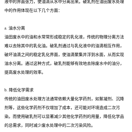
液中的界面张力，使油滴从水中分离出来。破乳剂在油田废水处理
中的作用体现在以下几个方面：
a. 油水分离
油田废水中的油和水常常形成稳定的乳化液，传统的物理分离方法
难以去除其中的乳化油。破乳剂通过与乳化液中的油滴相互作用，
破坏油滴之间的稳定乳化界面，使油滴聚集并浮到水面，从而实现
油水分离。通过这种方式，破乳剂能够有效地去除废水中的油分，
提高废水处理的效率。
b. 降低化学需求
传统的油田废水处理方法通常依赖大量化学药剂，如絮凝剂、沉降
剂等，这些化学药剂不仅增加了成本，还可能对环境造成二次污
染。而使用破乳剂可以显著减少其他化学药剂的用量，降低化学品
的总需求，同时减少废水处理中的二次污染风险。