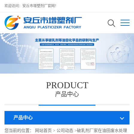
欢迎访问：安丘市增塑剂厂官网！
PRODUCT
产品中心
产品中心
您当前的位置：
网站首页
>
公司动态
>
破乳剂厂家在油田废水处理