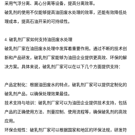
采用气浮分离、离心分离等设备，提高分离效率。
破乳剂的使用不仅能够提高油田废水处理的效率，还能有效降低处
理成本，提高石油开采的可持续性。
4. 破乳剂厂家如何支持油田废水处理
破乳剂厂家在油田废水处理中发挥着重要作用。通过不断的技术创
新和产品研发，破乳剂厂家能够为油田企业提供更高效、环保的解
决方案。具体来说，破乳剂厂家可以在以下几个方面提供支持：
产品定制化：根据油田废水的特点，破乳剂厂家可以提供定制化的
破乳剂产品，以确保处理效果最佳。
技术支持与培训：破乳剂厂家可以为油田企业提供技术支持，包括
产品的正确使用方法、剂量控制、使用流程等，确保破乳剂的高效
应用。
环保合规性：破乳剂厂家可以根据国家和地区的环保法规，研发符