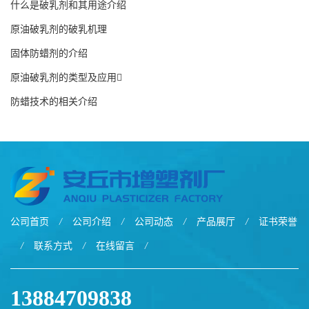
什么是破乳剂和其用途介绍
原油破乳剂的破乳机理
固体防蜡剂的介绍
原油破乳剂的类型及应用
防蜡技术的相关介绍
公司首页
/
公司介绍
/
公司动态
/
产品展厅
/
证书荣誉
/
联系方式
/
在线留言
/
13884709838