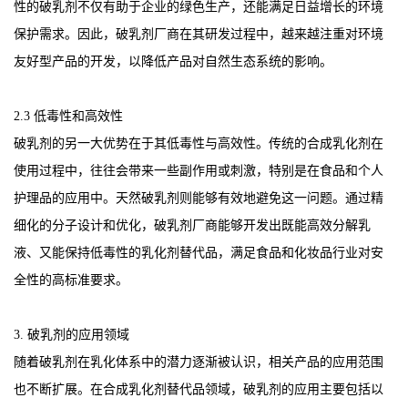
性的破乳剂不仅有助于企业的绿色生产，还能满足日益增长的环境
保护需求。因此，破乳剂厂商在其研发过程中，越来越注重对环境
友好型产品的开发，以降低产品对自然生态系统的影响。
2.3 低毒性和高效性
破乳剂的另一大优势在于其低毒性与高效性。传统的合成乳化剂在
使用过程中，往往会带来一些副作用或刺激，特别是在食品和个人
护理品的应用中。天然破乳剂则能够有效地避免这一问题。通过精
细化的分子设计和优化，破乳剂厂商能够开发出既能高效分解乳
液、又能保持低毒性的乳化剂替代品，满足食品和化妆品行业对安
全性的高标准要求。
3. 破乳剂的应用领域
随着破乳剂在乳化体系中的潜力逐渐被认识，相关产品的应用范围
也不断扩展。在合成乳化剂替代品领域，破乳剂的应用主要包括以