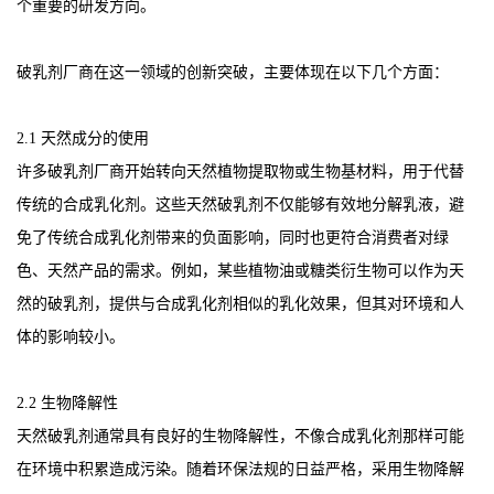
个重要的研发方向。
破乳剂厂商在这一领域的创新突破，主要体现在以下几个方面：
2.1 天然成分的使用
许多破乳剂厂商开始转向天然植物提取物或生物基材料，用于代替
传统的合成乳化剂。这些天然破乳剂不仅能够有效地分解乳液，避
免了传统合成乳化剂带来的负面影响，同时也更符合消费者对绿
色、天然产品的需求。例如，某些植物油或糖类衍生物可以作为天
然的破乳剂，提供与合成乳化剂相似的乳化效果，但其对环境和人
体的影响较小。
2.2 生物降解性
天然破乳剂通常具有良好的生物降解性，不像合成乳化剂那样可能
在环境中积累造成污染。随着环保法规的日益严格，采用生物降解