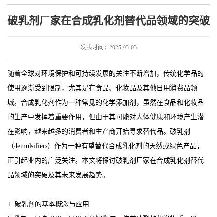
代品领域的突破
破乳剂厂家在合成乳化剂替代品领域的突破
发表时间：2025-03-03
随着全球对环境保护和可持续发展的关注不断增加，传统化学品的
使用逐渐受到限制，尤其是在食品、化妆品及其他日用消费品领
域。合成乳化剂作为一种常见的化学添加剂，虽然在食品和化妆品
的生产中发挥着重要作用，但由于其可能对人体健康和环境产生潜
在影响，越来越多的消费者和生产商开始寻求替代品。破乳剂
（demulsifiers）作为一种有望替代合成乳化剂的天然或绿色产品，
正引起业内的广泛关注。本文将探讨破乳剂厂家在合成乳化剂替代
品领域的突破及其未来发展趋势。
1. 破乳剂的基本概念与应用