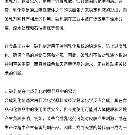
破乳剂，顾名思义，是用于分解乳液、使其破裂的化学物质。通
常，乳化剂是通过降低液体之间的表面张力来稳定乳液的形成，而
破乳剂则具有相反的作用。破乳剂在工业中被广泛应用于油水分
离、废水处理和石油提炼等领域。
在食品工业中，破乳剂常用于控制乳化系统的稳定性，防止过度乳
化，确保产品的最终质感和外观。因此，破乳剂不仅对乳液体系的
控制至关重要，而且其绿色和天然替代品的需求，正在推动相关技
术的创新。
2. 破乳剂在合成乳化剂替代品中的潜力
合成乳化剂通常由石油化学原料或经过复杂化学反应合成，其在食
品和化妆品中的使用虽然安全，但长期使用可能对人体健康和环境
产生负面影响。例如，某些合成乳化剂可能对皮肤产生刺激，或在
生产过程中产生有害的副产品。因此，找到天然的替代品已成为一