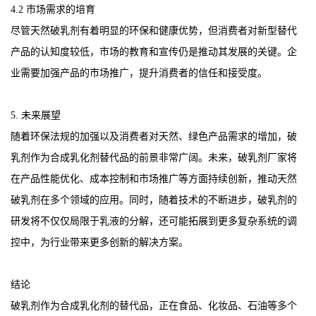
4.2 市场需求的培育
尽管天然破乳剂有着明显的环保和健康优势，但消费者对新型替代
产品的认知度较低，市场的教育和宣传仍是推动其发展的关键。企
业需要加强产品的市场推广，提升消费者的信任和接受度。
5. 未来展望
随着环保法规的加强以及消费者对天然、绿色产品需求的增加，破
乳剂作为合成乳化剂替代品的前景非常广阔。未来，破乳剂厂家将
在产品性能优化、成本控制和市场推广等方面持续创新，推动天然
破乳剂在多个领域的应用。同时，随着技术的不断进步，破乳剂的
研发将不仅仅局限于乳液的分解，还可能拓展到更多复杂系统的调
控中，为行业带来更多创新的解决方案。
结论
破乳剂作为合成乳化剂的替代品，正在食品、化妆品、石油等多个