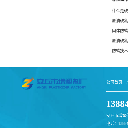
什么是破
原油破乳
固体防蜡
原油破乳
防蜡技术
公司首页
/
1388
安丘市增塑
电话：13884