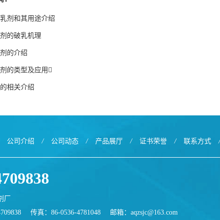
乳剂和其用途介绍
剂的破乳机理
剂的介绍
剂的类型及应用
的相关介绍
公司介绍
/
公司动态
/
产品展厅
/
证书荣誉
/
联系方式
4709838
剂厂
709838
传真：86-0536-4781048
邮箱：
aqzsjc@163.com