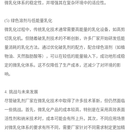
微乳化体系的稳定性，并增强其在复杂环境中的适应性。
(5)
绿色溶剂与低能量乳化
微乳化过程中，传统乳化技术通常需要高能量的乳化设备，如高剪
切乳化机。但随着破乳剂技术的不断创新，许多厂家开始研发低能
量消耗的乳化方法。通过优化破乳剂的配方，配合绿色溶剂（如植
物油、天然脂肪酸等），可以在较低的能量输入下，成功地形成稳
定的微乳化体系。这不仅降低了生产成本，还减少了对环境的影
响。
4.
挑战与未来发展
尽管破乳剂厂家在微乳化技术中取得了许多技术革新，但仍然面临
一些挑战。首先，微乳化产品的成本较高，特别是在采用高效表面
活性剂和纳米技术时，成本可能会有所上升。其次，不同应用场景
对微乳化体系的要求有所不同，需要厂家针对不同需求制定更加精