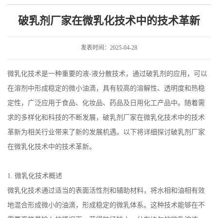
的技术革新
破乳剂厂家在微乳化技术中的技术革新
发表时间：2025-04-28
微乳化技术是一种重要的液
-
液分散技术，通过破乳剂的应用，可以
在溶剂中形成稳定的微小油滴，具有较高的溶解性、透明度和热稳
定性，广泛应用于食品、化妆品、药品及日用化工产品中。随着需
求的多样化和科技的不断发展，破乳剂厂家在微乳化技术中的技术
革新为相关行业带来了新的发展机遇。以下将详细探讨破乳剂厂家
在微乳化技术中的技术革新。
1.
微乳化技术概述
微乳化技术通过适当的表面活性剂和辅助材料，将水相和油相有效
地混合形成微小的油滴，形成稳定的微乳体系。这种技术能够在不