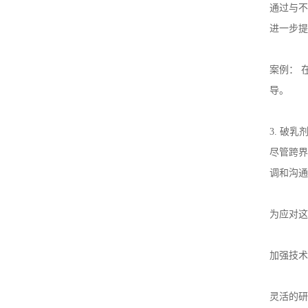
通过与不
进一步提
案例：
导。
3.
破乳
尽管跨界
调和沟通
为应对这
加强技术
灵活的研