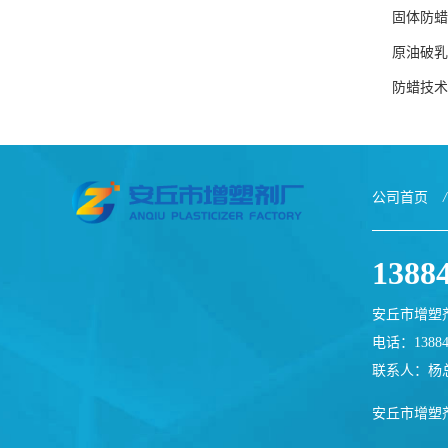
固体防蜡
原油破乳
防蜡技术
公司首页
/
1388
安丘市增塑
电话：13884
联系人：杨
安丘市增塑