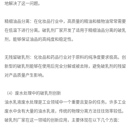
地解决了这一问题。
精细油品分离：在化妆品行业中，高质量的精油和植物油常常需要
在低温下进行分离。破乳剂厂家开发了适用于精细油品分离的破乳
剂，能够保证油品的高纯度和稳定性。
无残留破乳剂：化妆品和药品行业对于原料的纯净度要求极高。创
新型的破乳剂能够在使用后完全分解或被去除，避免破乳剂的残留
对产品质量产生影响。
（
4
）废水处理中的破乳剂创新
油水乳液废水处理是工业领域中一个重要且复杂的任务。许多工业
废水中含有大量的油水乳液，传统的物理分离方法往往效率较低。
破乳剂厂家在这一领域的创新应用，主要体现在以下几个方面：