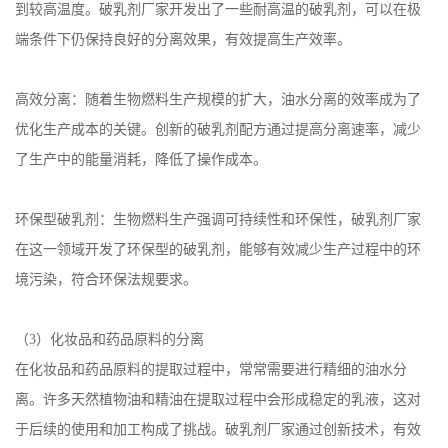
到较高温度。破乳剂厂家开发出了一些耐高温的破乳剂，可以在极
端条件下仍保持良好的分离效果，有效提高生产效率。
高效分离：随着生物燃料生产规模的扩大，油水分离的效率成为了
优化生产成本的关键。创新的破乳剂配方通过提高分离速率，减少
了生产中的能量消耗，降低了操作成本。
环保型破乳剂：生物燃料生产强调可持续性和环保性，破乳剂厂家
在这一领域开发了环保型的破乳剂，能够有效减少生产过程中的环
境污染，符合环保法规要求。
（
3
）化妆品和药品原料的分离
在化妆品和药品原料的提取过程中，常常需要进行精细的油水分
离。许多天然植物油和精油在提取过程中会形成稳定的乳液，这对
于后续的使用和加工构成了挑战。破乳剂厂家通过创新技术，有效