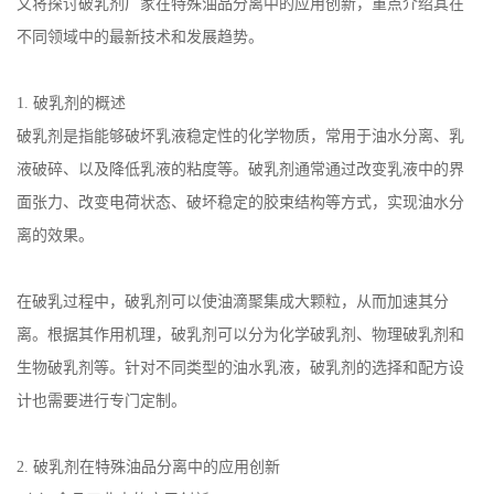
文将探讨破乳剂厂家在特殊油品分离中的应用创新，重点介绍其在
不同领域中的最新技术和发展趋势。
1.
破乳剂的概述
破乳剂是指能够破坏乳液稳定性的化学物质，常用于油水分离、乳
液破碎、以及降低乳液的粘度等。破乳剂通常通过改变乳液中的界
面张力、改变电荷状态、破坏稳定的胶束结构等方式，实现油水分
离的效果。
在破乳过程中，破乳剂可以使油滴聚集成大颗粒，从而加速其分
离。根据其作用机理，破乳剂可以分为化学破乳剂、物理破乳剂和
生物破乳剂等。针对不同类型的油水乳液，破乳剂的选择和配方设
计也需要进行专门定制。
2.
破乳剂在特殊油品分离中的应用创新