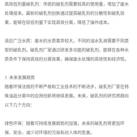
高效低剂量破乳剂：传统的破乳剂需要较高的使用量，增加了废水
处理成本。最新的破乳剂创新通过提高破乳剂的分散性和破乳效
果，能够在较低剂量下实现高效分离，降低了操作成本。
适应广泛水质：废水的水质差异较大，不同的油水乳液需要不同类
型的破乳剂。破乳剂厂家通过研发多功能的破乳剂，能够在各种水
质条件下保持高效的分离效果，确保废水处理的高效性和经济性。
3.
未来发展趋势
随着环保法规的不断严格和工业技术的不断进步，破乳剂厂家在特
殊油品分离中的应用创新将继续发展。未来，破乳剂的研究将趋向
以下几个方向：
绿色环保：随着可持续发展趋势的加强，未来的破乳剂将更加环
保、安全，减少对环境的污染和对人体的危害。