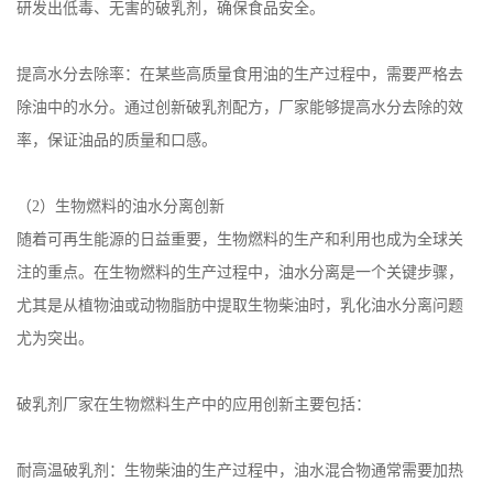
研发出低毒、无害的破乳剂，确保食品安全。
提高水分去除率：在某些高质量食用油的生产过程中，需要严格去
除油中的水分。通过创新破乳剂配方，厂家能够提高水分去除的效
率，保证油品的质量和口感。
（
2
）生物燃料的油水分离创新
随着可再生能源的日益重要，生物燃料的生产和利用也成为全球关
注的重点。在生物燃料的生产过程中，油水分离是一个关键步骤，
尤其是从植物油或动物脂肪中提取生物柴油时，乳化油水分离问题
尤为突出。
破乳剂厂家在生物燃料生产中的应用创新主要包括：
耐高温破乳剂：生物柴油的生产过程中，油水混合物通常需要加热