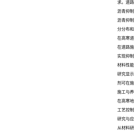
求。道路
沥青抑制
沥青抑制
分分布和
在高寒道
在道路施
实现抑制
材料性能
研究显示
剂可在施
施工与养
在高寒地
工艺控制
研究与应
从材料研