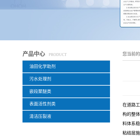
产品中心
您当前
PRODUCT
油田化学助剂
污水处理剂
嵌段聚醚类
表面活性剂类
在道路工
构的整体
清洁压裂液
料体系稳
粘结层施