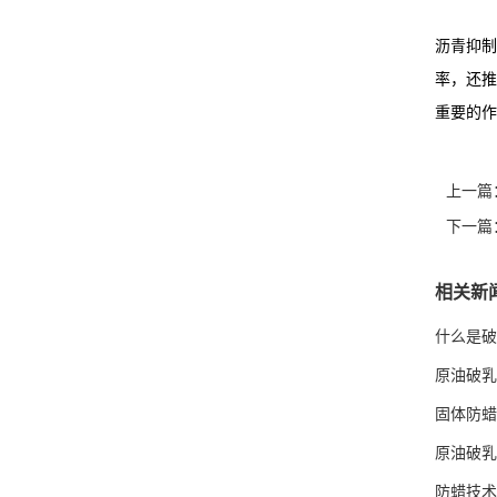
沥青抑制
率，还推
重要的作
上一篇
下一篇
相关新
什么是破
原油破乳
固体防蜡
原油破乳
防蜡技术