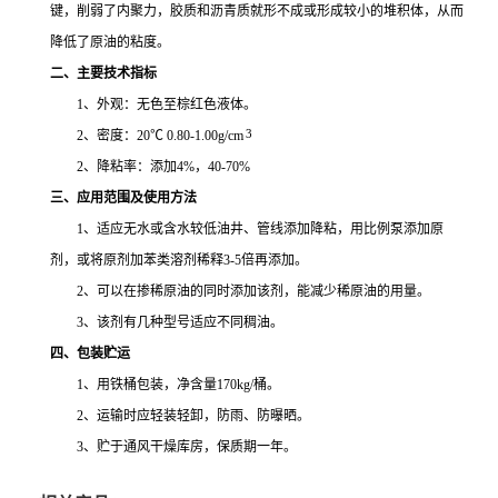
键，削弱了内聚力，胶质和沥青质就形不成或形成较小的堆积体，从而
降低了原油的粘度。
二、主要技术指标
1
、外观：无色至棕红色液体。
3
2
、密度：
20
℃
0.80
-1.00g
/cm
2、降粘率：添加
4%
，
40-70%
三、应用范围及使用方法
1、适应无水或含水较低油井、管线添加降粘，用比例泵添加原
剂，或将原剂加苯类溶剂稀释
3-5
倍再添加。
2、可以在掺稀原油的同时添加该剂，能减少稀原油的用量。
3、该剂有几种型号适应不同稠油。
四、包装贮运
1、用铁桶包装，净含量
170kg
/
桶。
2、运输时应轻装轻卸，防雨、防曝晒。
3、贮于通风干燥库房，保质期一年。