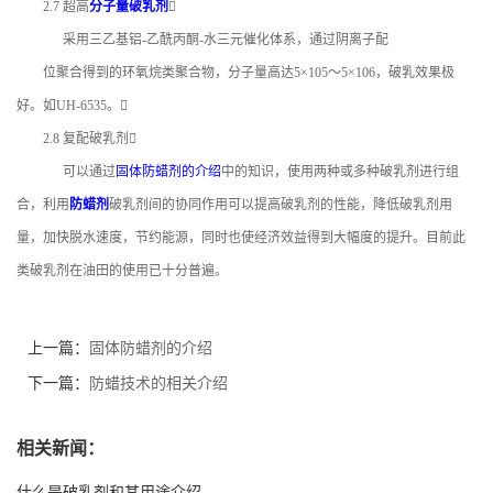
2.7 超高
分子量破乳剂

采用三乙基铝-乙酰丙酮-水三元催化体系，通过阴离子配
位聚合得到的环氧烷类聚合物，分子量高达5×105～5×106，破乳效果极
好。如UH-6535。
2.8 复配破乳剂
可以通过
固体防蜡剂的介绍
中的知识，使用两种或多种破乳剂进行组
合，利用
防蜡剂
破乳剂间的协同作用可以提高破乳剂的性能，降低破乳剂用
量，加快脱水速度，节约能源，同时也使经济效益得到大幅度的提升。目前此
类破乳剂在油田的使用已十分普遍。
上一篇：
固体防蜡剂的介绍
下一篇：
防蜡技术的相关介绍
相关新闻：
什么是破乳剂和其用途介绍