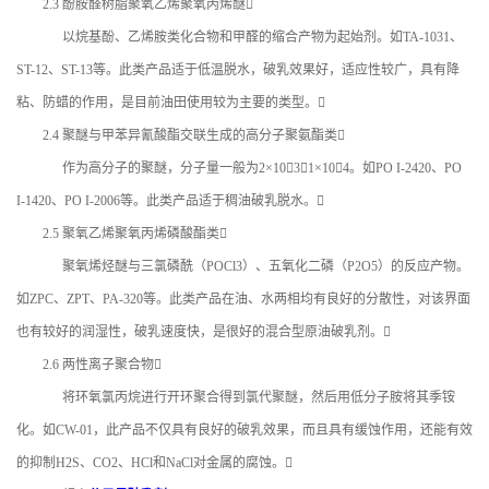
2.3 酚胺醛树脂聚氧乙烯聚氧丙烯醚
以烷基酚、乙烯胺类化合物和甲醛的缩合产物为起始剂。如TA-1031、
ST-12、ST-13等。此类产品适于低温脱水，破乳效果好，适应性较广，具有降
粘、防蜡的作用，是目前油田使用较为主要的类型。
2.4 聚醚与甲苯异氰酸酯交联生成的高分子聚氨酯类
作为高分子的聚醚，分子量一般为2×103～1×104。如PO I-2420、PO
I-1420、PO I-2006等。此类产品适于稠油破乳脱水。
2.5 聚氧乙烯聚氧丙烯磷酸酯类
聚氧烯烃醚与三氯磷酰（POCl3）、五氧化二磷（P2O5）的反应产物。
如ZPC、ZPT、PA-320等。此类产品在油、水两相均有良好的分散性，对该界面
也有较好的润湿性，破乳速度快，是很好的混合型原油破乳剂。
2.6 两性离子聚合物
将环氧氯丙烷进行开环聚合得到氯代聚醚，然后用低分子胺将其季铵
化。如CW-01，此产品不仅具有良好的破乳效果，而且具有缓蚀作用，还能有效
的抑制H2S、CO2、HCl和NaCl对金属的腐蚀。