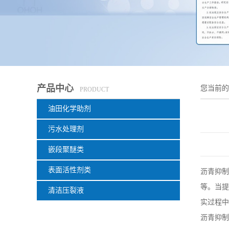
产品中心
您当前
PRODUCT
油田化学助剂
污水处理剂
嵌段聚醚类
表面活性剂类
沥青抑制
等。当提
清洁压裂液
实过程中
沥青抑制