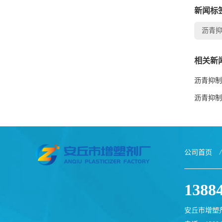
新闻标
沥青
相关新
沥青抑制
沥青抑制
公司首页
/
1388
安丘市增塑