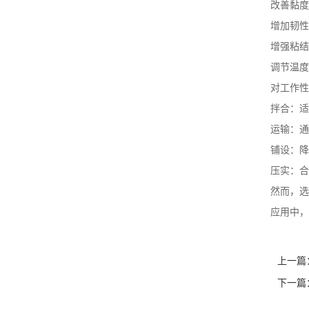
改善黏度
增加韧性
增强粘结
调节温度
对工作性
拌合：适
运输：通
铺设：降
压实：合
然而，选
应用中，
上一篇
下一篇