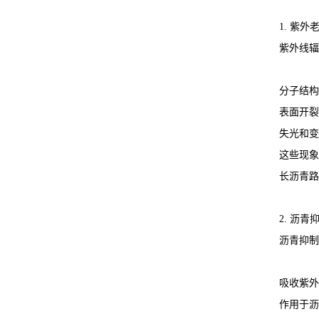
1. 紫
紫外线辐
分子结构
表面开裂
失光和变
这些现象
长沥青路
2. 沥
沥青抑制
吸收紫外
作用于沥