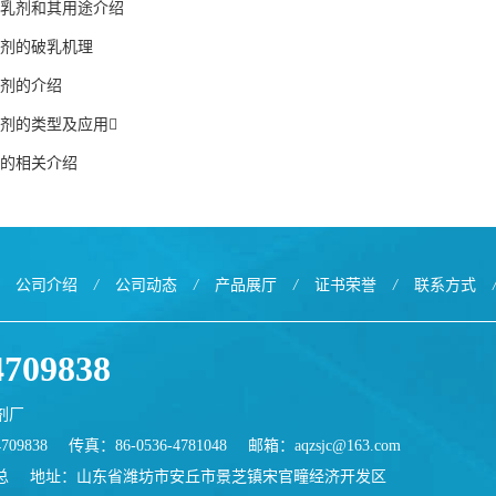
乳剂和其用途介绍
剂的破乳机理
剂的介绍
剂的类型及应用
的相关介绍
公司介绍
/
公司动态
/
产品展厅
/
证书荣誉
/
联系方式
4709838
剂厂
709838
传真：86-0536-4781048
邮箱：
aqzsjc@163.com
总
地址：山东省潍坊市安丘市景芝镇宋官疃经济开发区