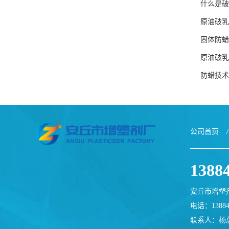
什么是破
原油破乳
固体防蜡
原油破乳
防蜡技术
公司首页
/
1388
安丘市增塑
电话：13884
联系人：杨