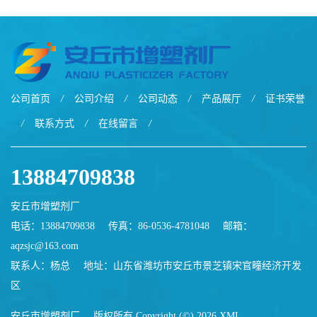
公司首页
/
公司介绍
/
公司动态
/
产品展厅
/
证书荣誉
/
联系方式
/
在线留言
/
13884709838
安丘市增塑剂厂
电话：13884709838
传真：86-0536-4781048
邮箱：
aqzsjc@163.com
联系人：杨总
地址：山东省潍坊市安丘市景芝镇宋官疃经济开发
区
安丘市增塑剂厂
版权所有 Copyright (©) 2026
XML