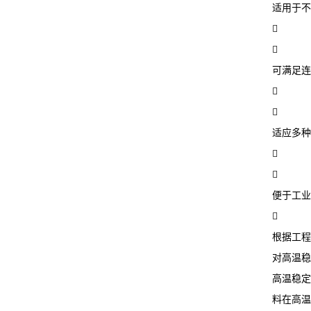
适用于不


可满足连


适应多种


便于工业

根据工程
对高温稳
高温稳定
料在高温