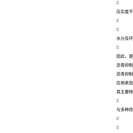

压实度不


水分及环

因此，提
沥青抑制
沥青抑制
应用表现
其主要特

与多种改

