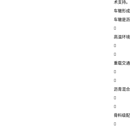
术支持。
车辙形成
车辙是沥

高温环境


重载交通


沥青混合


骨料级配
