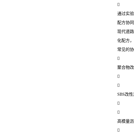

通过实验
配方协同
现代道路
化配方，
常见的协

聚合物改


SBS改


高模量沥
