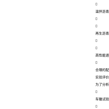

温拌沥青


再生沥青


高性能道

合理的配
实验评价
为了分析

车辙试验
