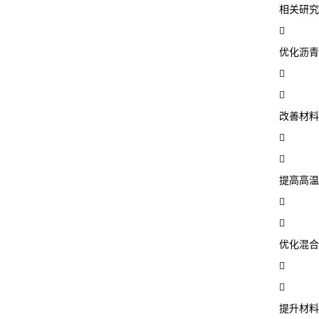
相关研究

优化沥青


改善材料


提高高温


优化混合


提升材料